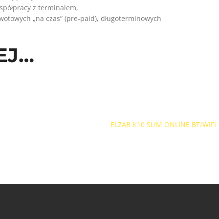
spółpracy z terminalem,
wotowych „na czas” (pre-paid), długoterminowych
EJ…
ELZAB K10 SLIM ONLINE BT/WIFI