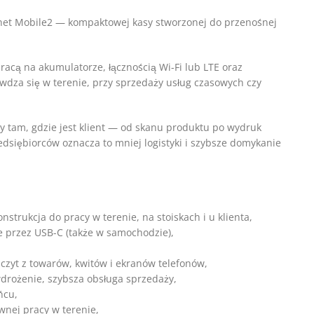
net Mobile2 — kompaktowej kasy stworzonej do przenośnej
racą na akumulatorze, łącznością Wi-Fi lub LTE oraz
za się w terenie, przy sprzedaży usług czasowych czy
y tam, gdzie jest klient — od skanu produktu po wydruk
dsiębiorców oznacza to mniej logistyki i szybsze domykanie
rukcja do pracy w terenie, na stoiskach i u klienta,
e przez USB-C (także w samochodzie),
zyt z towarów, kwitów i ekranów telefonów,
wdrożenie, szybsza obsługa sprzedaży,
ńcu,
wnej pracy w terenie,