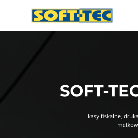
Przejdź
do
treści
SOFT-TEC
kasy fiskalne, druk
metkown