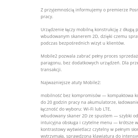
Z przyjemnością informujemy o premierze Pos
pracy.
Urządzenie łączy mobilną konstrukcję z długą p
wbudowanym skanerem 2D, dzięki czemu sprawd
podczas bezpośrednich wizyt u klientów.
Mobile2 pozwala zabrać pełny proces sprzedaż
paragonu, bez dodatkowych urządzeń. Dla prze
transakcji.
Najważniejsze atuty Mobile2:
mobilność bez kompromisów — kompaktowa konst
do 20 godzin pracy na akumulatorze, ładowani
łączność do wyboru: Wi-Fi lub LTE,
wbudowany skaner 2D ze spustem — szybki odc
intuicyjna obsługa i czytelne menu — krótsze 
kontrastowy wyświetlacz czytelny w pełnym sło
wytrzymała, sprawdzona klawiatura do intensy