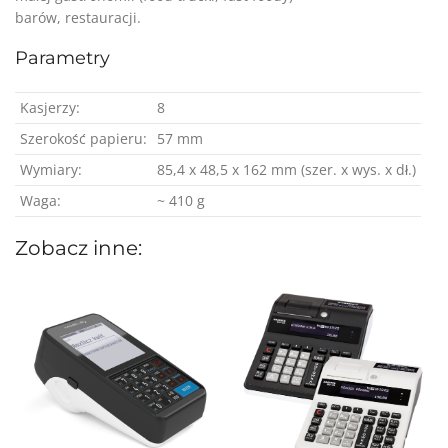
barów, restauracji.
Parametry
Kasjerzy:
8
Szerokość papieru:
57 mm
Wymiary:
85,4 x 48,5 x 162 mm (szer. x wys. x dł.)
Waga:
~ 410 g
Zobacz inne: